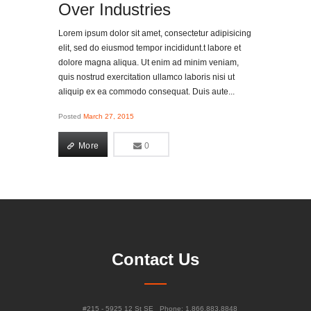
Over Industries
Lorem ipsum dolor sit amet, consectetur adipisicing
elit, sed do eiusmod tempor incididunt.t labore et
dolore magna aliqua. Ut enim ad minim veniam,
quis nostrud exercitation ullamco laboris nisi ut
aliquip ex ea commodo consequat. Duis aute...
Posted
March 27, 2015
More
0
0
More
Contact Us
#215 - 5925 12 St SE
Phone: 1.866.883.8848