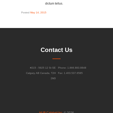
dictum tellus.
Posted
May 14, 2015
Contact Us
#215 - 5925 12 St SE
Phone: 1.866.883.8848
Calgary, AB Canada, T2H
Fax: 1.403.537.6585
2M3
HUB Catalyst Inc.
© 2026