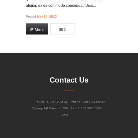
aliquip ex ea commodo consequat. Duis...
Posted
May 14, 2015
More
0
0
More
Contact Us
#215 - 5925 12 St SE
Phone: 1.866.883.8848
Calgary, AB Canada, T2H
Fax: 1.403.537.6585
2M3