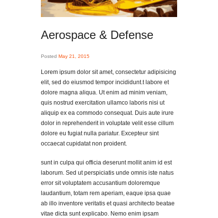
Aerospace & Defense
Posted
May 21, 2015
Lorem ipsum dolor sit amet, consectetur adipisicing
elit, sed do eiusmod tempor incididunt.t labore et
dolore magna aliqua. Ut enim ad minim veniam,
quis nostrud exercitation ullamco laboris nisi ut
aliquip ex ea commodo consequat. Duis aute irure
dolor in reprehenderit in voluptate velit esse cillum
dolore eu fugiat nulla pariatur. Excepteur sint
occaecat cupidatat non proident.
sunt in culpa qui officia deserunt mollit anim id est
laborum. Sed ut perspiciatis unde omnis iste natus
error sit voluptatem accusantium doloremque
laudantium, totam rem aperiam, eaque ipsa quae
ab illo inventore veritatis et quasi architecto beatae
vitae dicta sunt explicabo. Nemo enim ipsam