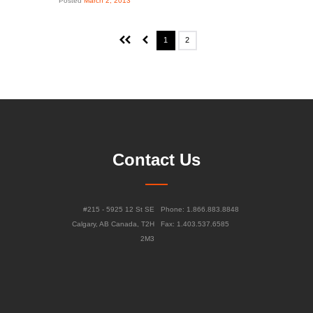
Posted
March 2, 2013
1
2
Contact Us
#215 - 5925 12 St SE
Phone: 1.866.883.8848
Calgary, AB Canada, T2H
Fax: 1.403.537.6585
2M3