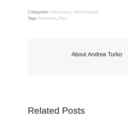
Categories:
Electronics
,
Most Popular
Tags:
Business
,
Print
About
Andrea Turko
Related Posts