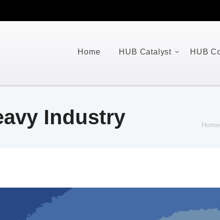
Home
HUB Catalyst
HUB Co
eavy Industry
Hom