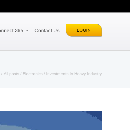
LOGIN
nnect 365
Contact Us
e
All posts
Electronics
Investments In Heavy Industry