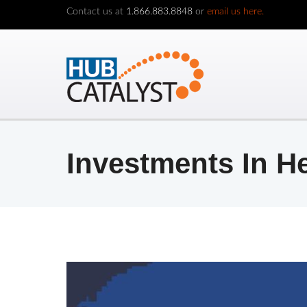
Contact us at
1.866.883.8848
or
email us here.
Investments In H