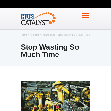
Home
All posts
Architecture
Stop Wasting So Much Time
Stop Wasting So
Much Time