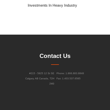
Investments In Heavy Industry
Contact Us
#215 - 5925 12 St SE
Phone: 1.866.883.8848
Calgary, AB Canada, T2H
Fax: 1.403.537.6585
2M3