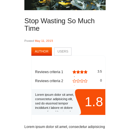
Stop Wasting So Much
Time
Posted
May 11, 2015
AUTHOR
USERS
3.5
Reviews criteria 1
0
Reviews criteria 2
Lorem ipsum dolor sit amet,
1.8
consectetur adipisicing elit,
sed do eiusmod tempor
incididunt.t labore et dolore
magna aliqua. Ut enim ad
minim veniam, quis nostrud
exercitation ullamco laboris
nisi ut aliquip ex ea
Lorem ipsum dolor sit amet, consectetur adipisicing
commodo consequat. Duis