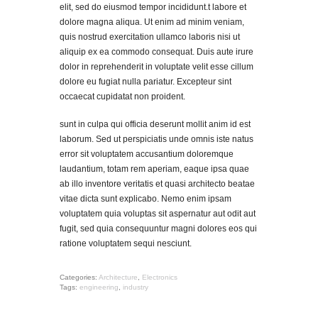
elit, sed do eiusmod tempor incididunt.t labore et
aute irure dolor in
reprehenderit in voluptate
dolore magna aliqua. Ut enim ad minim veniam,
velit esse cillum dolore eu
quis nostrud exercitation ullamco laboris nisi ut
fugiat nulla pariatur.
aliquip ex ea commodo consequat. Duis aute irure
Excepteur sint occaecat
cupidatat
dolor in reprehenderit in voluptate velit esse cillum
dolore eu fugiat nulla pariatur. Excepteur sint
occaecat cupidatat non proident.
sunt in culpa qui officia deserunt mollit anim id est
laborum. Sed ut perspiciatis unde omnis iste natus
error sit voluptatem accusantium doloremque
laudantium, totam rem aperiam, eaque ipsa quae
ab illo inventore veritatis et quasi architecto beatae
vitae dicta sunt explicabo. Nemo enim ipsam
voluptatem quia voluptas sit aspernatur aut odit aut
fugit, sed quia consequuntur magni dolores eos qui
ratione voluptatem sequi nesciunt.
Categories:
Architecture
,
Electronics
Tags:
engineering
,
industry